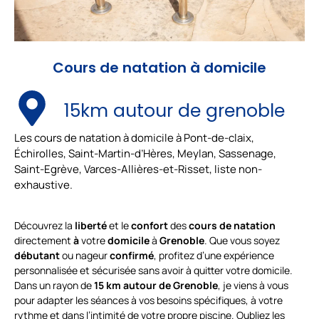
Cours de natation à domicile
15km autour de grenoble
Les cours de natation à domicile à Pont-de-claix,
Échirolles, Saint-Martin-d’Hères, Meylan, Sassenage,
Saint-Egrève, Varces-Allières-et-Risset, liste non-
exhaustive.
Découvrez la
liberté
et le
confort
des
cours
de
natation
directement
à
votre
domicile
à
Grenoble
. Que vous soyez
débutant
ou nageur
confirmé
, profitez d’une expérience
personnalisée et sécurisée sans avoir à quitter votre domicile.
Dans un rayon de
15
km
autour
de
Grenoble
, je viens à vous
pour adapter les séances à vos besoins spécifiques, à votre
rythme et dans l’intimité de votre propre piscine. Oubliez les